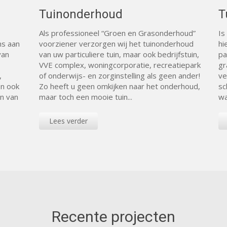
Tuinonderhoud
T
Als professioneel “Groen en Grasonderhoud”
Is
ns aan
voorziener verzorgen wij het tuinonderhoud
hi
van
van uw particuliere tuin, maar ook bedrijfstuin,
pa
VVE complex, woningcorporatie, recreatiepark
gr
,
of onderwijs- en zorginstelling als geen ander!
ve
en ook
Zo heeft u geen omkijken naar het onderhoud,
sc
n van
maar toch een mooie tuin...
wa
Lees verder
Recente projecten