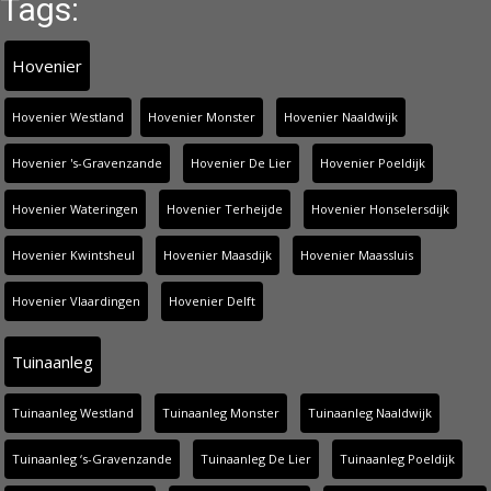
Tags:
Hovenier
Hovenier Westland
Hovenier Monster
Hovenier Naaldwijk
Hovenier 's-Gravenzande
Hovenier De Lier
Hovenier Poeldijk
Hovenier Wateringen
Hovenier Terheijde
Hovenier Honselersdijk
Hovenier Kwintsheul
Hovenier Maasdijk
Hovenier Maassluis
Hovenier Vlaardingen
Hovenier Delft
Tuinaanleg
Tuinaanleg Westland
Tuinaanleg Monster
Tuinaanleg Naaldwijk
Tuinaanleg ‘s-Gravenzande
Tuinaanleg De Lier
Tuinaanleg Poeldijk