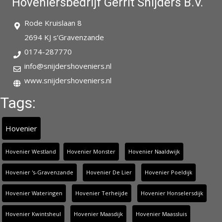
Hoveniersbedrijf Gerrit Snijders B.V.
Rode Kruislaan 8
2694 KJ s’Gravenzande
0174-287770
info@snijdershoveniers.nl
www.snijdershoveniers.nl
Tags:
Hovenier
Hovenier Westland
Hovenier Monster
Hovenier Naaldwijk
Hovenier 's-Gravenzande
Hovenier De Lier
Hovenier Poeldijk
Hovenier Wateringen
Hovenier Terheijde
Hovenier Honselersdijk
Hovenier Kwintsheul
Hovenier Maasdijk
Hovenier Maassluis