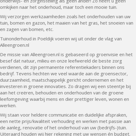
onderwijs- en zorginstelling als geen ander! Zo heeft u geen
omkijken naar het onderhoud, maar toch een mooie tuin.
Wij verzorgen werkzaamheden zoals het onderhouden van uw
tuin, bomen en gazon, het maaien van het gras, het snoeien van
en zagen van bomen, etc.
Tuinonderhoud in Poeldijk voeren wij uit onder de vlag van
Alleengroen.nl
De missie van Alleengroen.nl is gebaseerd op groenvisie en het
besef dat natuur, milieu en onze leefwereld de beste zorg
verdienen, dit zijn permanente referentiekaders binnen ons
bedrijf. Tevens hechten we veel waarde aan de groensector,
duurzaamheid, maatschappelijk gericht ondernemen en het
investeren in groene innovaties. Zo dragen wij een steentje bij
aan het creëren, behouden en onderhouden van de groene
leefomgeving waarbij mens en dier prettiger leven, wonen en
werken.
Wij staan voor heldere communicatie en duidelijke afspraken,
een nette prijs/kwaliteit verhouding en werken met passie aan
de aanleg, renovatie of het onderhoud van uw (bedrijfs-)tuin.
Uiteraard houden wij hier rekening met uw wensen én budget.