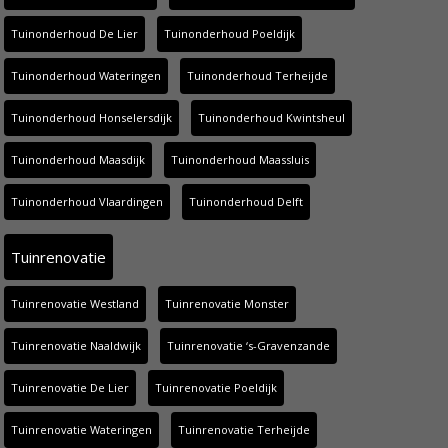
Tuinonderhoud De Lier
Tuinonderhoud Poeldijk
Tuinonderhoud Wateringen
Tuinonderhoud Terheijde
Tuinonderhoud Honselersdijk
Tuinonderhoud Kwintsheul
Tuinonderhoud Maasdijk
Tuinonderhoud Maassluis
Tuinonderhoud Vlaardingen
Tuinonderhoud Delft
Tuinrenovatie
Tuinrenovatie Westland
Tuinrenovatie Monster
Tuinrenovatie Naaldwijk
Tuinrenovatie ‘s-Gravenzande
Tuinrenovatie De Lier
Tuinrenovatie Poeldijk
Tuinrenovatie Wateringen
Tuinrenovatie Terheijde