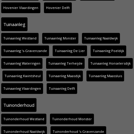
Hovenier Vlaardingen
Hovenier Delft
Tuinaanleg
Tuinaanleg Westland
Tuinaanleg Monster
Tuinaanleg Naaldwijk
Tuinaanleg ‘s-Gravenzande
Tuinaanleg De Lier
Tuinaanleg Poeldijk
Tuinaanleg Wateringen
Tuinaanleg Terheijde
Tuinaanleg Honselersdijk
Tuinaanleg Kwintsheul
Tuinaanleg Maasdijk
Tuinaanleg Maassluis
Tuinaanleg Vlaardingen
Tuinaanleg Delft
Tuinonderhoud
Tuinonderhoud Westland
Tuinonderhoud Monster
Tuinonderhoud Naaldwijk
Tuinonderhoud ‘s-Gravenzande