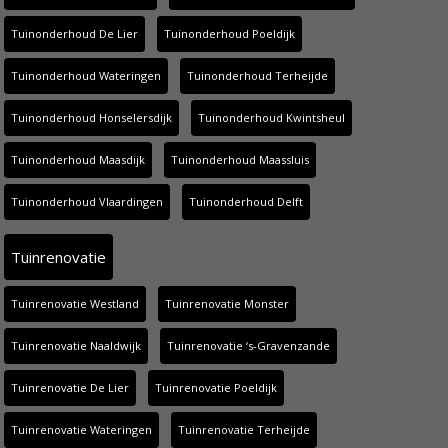
Tuinonderhoud De Lier
Tuinonderhoud Poeldijk
Tuinonderhoud Wateringen
Tuinonderhoud Terheijde
Tuinonderhoud Honselersdijk
Tuinonderhoud Kwintsheul
Tuinonderhoud Maasdijk
Tuinonderhoud Maassluis
Tuinonderhoud Vlaardingen
Tuinonderhoud Delft
Tuinrenovatie
Tuinrenovatie Westland
Tuinrenovatie Monster
Tuinrenovatie Naaldwijk
Tuinrenovatie ‘s-Gravenzande
Tuinrenovatie De Lier
Tuinrenovatie Poeldijk
Tuinrenovatie Wateringen
Tuinrenovatie Terheijde