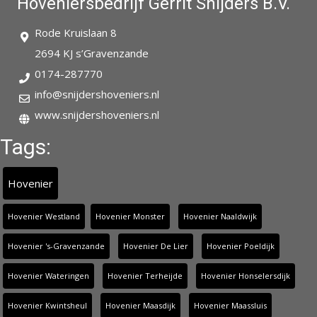
Hoveniersbedrijf Gerrit Snijders B.V.
Rode Kruislaan 8
2694 KJ s’Gravenzande
0174-287770
info@snijdershoveniers.nl
www.snijdershoveniers.nl
Tags:
Hovenier
Hovenier Westland
Hovenier Monster
Hovenier Naaldwijk
Hovenier 's-Gravenzande
Hovenier De Lier
Hovenier Poeldijk
Hovenier Wateringen
Hovenier Terheijde
Hovenier Honselersdijk
Hovenier Kwintsheul
Hovenier Maasdijk
Hovenier Maassluis