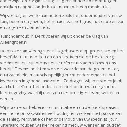
onderwijs- en zorginstelling als geen ander! Zo heeft u geen
omkijken naar het onderhoud, maar toch een mooie tuin.
Wij verzorgen werkzaamheden zoals het onderhouden van uw
tuin, bomen en gazon, het maaien van het gras, het snoeien van
en zagen van bomen, etc.
Tuinonderhoud in Delft voeren wij uit onder de vlag van
Alleengroen.nl
De missie van Alleengroen.nl is gebaseerd op groenvisie en het
besef dat natuur, milieu en onze leefwereld de beste zorg
verdienen, dit zijn permanente referentiekaders binnen ons
bedrijf. Tevens hechten we veel waarde aan de groensector,
duurzaamheid, maatschappelijk gericht ondernemen en het
investeren in groene innovaties. Zo dragen wij een steentje bij
aan het creëren, behouden en onderhouden van de groene
leefomgeving waarbij mens en dier prettiger leven, wonen en
werken.
Wij staan voor heldere communicatie en duidelijke afspraken,
een nette prijs/kwaliteit verhouding en werken met passie aan
de aanleg, renovatie of het onderhoud van uw (bedrijfs-)tuin.
Uiteraard houden wij hier rekening met uw wensen én budget.