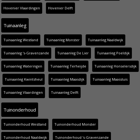
Hovenier Vlaardingen
Hovenier Delft
Tuinaanleg
Tuinaanleg Westland
Tuinaanleg Monster
Tuinaanleg Naaldwijk
Tuinaanleg ‘s-Gravenzande
Tuinaanleg De Lier
Tuinaanleg Poeldijk
Tuinaanleg Wateringen
Tuinaanleg Terheijde
Tuinaanleg Honselersdijk
Tuinaanleg Kwintsheul
Tuinaanleg Maasdijk
Tuinaanleg Maassluis
Tuinaanleg Vlaardingen
Tuinaanleg Delft
Tuinonderhoud
Tuinonderhoud Westland
Tuinonderhoud Monster
Tuinonderhoud Naaldwijk
Tuinonderhoud ‘s-Gravenzande