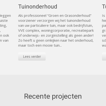
Tuinonderhoud
T
nleggen
Als professioneel “Groen en Grasonderhoud”
Is
uiste
voorziener verzorgen wij het tuinonderhoud
hi
ting,
van uw particuliere tuin, maar ook bedrijfstuin,
pa
,
VVE complex, woningcorporatie, recreatiepark
gr
en ook
of onderwijs- en zorginstelling als geen ander!
ve
n van
Zo heeft u geen omkijken naar het onderhoud,
sc
maar toch een mooie tuin...
wa
Lees verder
Recente projecten