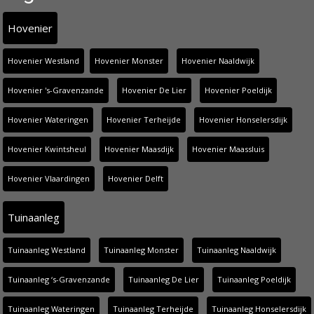
Hovenier
Hovenier Westland
Hovenier Monster
Hovenier Naaldwijk
Hovenier 's-Gravenzande
Hovenier De Lier
Hovenier Poeldijk
Hovenier Wateringen
Hovenier Terheijde
Hovenier Honselersdijk
Hovenier Kwintsheul
Hovenier Maasdijk
Hovenier Maassluis
Hovenier Vlaardingen
Hovenier Delft
Tuinaanleg
Tuinaanleg Westland
Tuinaanleg Monster
Tuinaanleg Naaldwijk
Tuinaanleg ‘s-Gravenzande
Tuinaanleg De Lier
Tuinaanleg Poeldijk
Tuinaanleg Wateringen
Tuinaanleg Terheijde
Tuinaanleg Honselersdijk