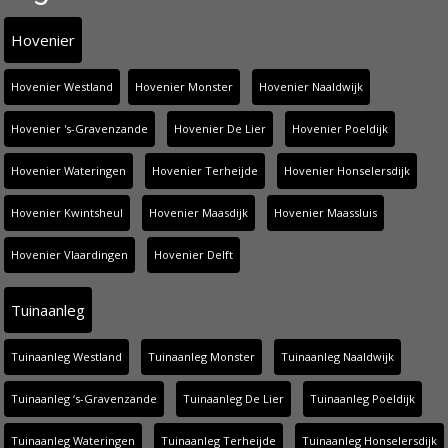
Hovenier
Hovenier Westland
Hovenier Monster
Hovenier Naaldwijk
Hovenier 's-Gravenzande
Hovenier De Lier
Hovenier Poeldijk
Hovenier Wateringen
Hovenier Terheijde
Hovenier Honselersdijk
Hovenier Kwintsheul
Hovenier Maasdijk
Hovenier Maassluis
Hovenier Vlaardingen
Hovenier Delft
Tuinaanleg
Tuinaanleg Westland
Tuinaanleg Monster
Tuinaanleg Naaldwijk
Tuinaanleg ‘s-Gravenzande
Tuinaanleg De Lier
Tuinaanleg Poeldijk
Tuinaanleg Wateringen
Tuinaanleg Terheijde
Tuinaanleg Honselersdijk