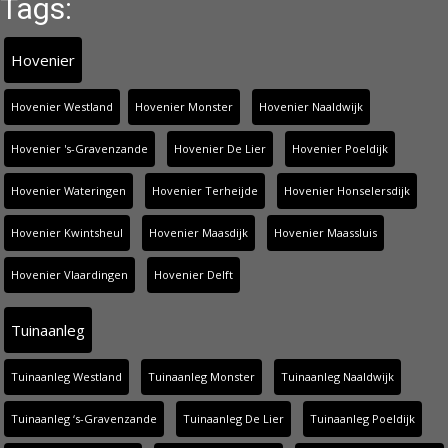
Tags:
Hovenier
Hovenier Westland
Hovenier Monster
Hovenier Naaldwijk
Hovenier 's-Gravenzande
Hovenier De Lier
Hovenier Poeldijk
Hovenier Wateringen
Hovenier Terheijde
Hovenier Honselersdijk
Hovenier Kwintsheul
Hovenier Maasdijk
Hovenier Maassluis
Hovenier Vlaardingen
Hovenier Delft
Tuinaanleg
Tuinaanleg Westland
Tuinaanleg Monster
Tuinaanleg Naaldwijk
Tuinaanleg ‘s-Gravenzande
Tuinaanleg De Lier
Tuinaanleg Poeldijk