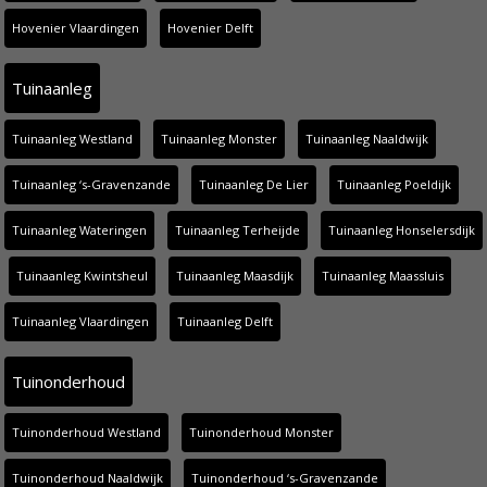
Hovenier Vlaardingen
Hovenier Delft
Tuinaanleg
Tuinaanleg Westland
Tuinaanleg Monster
Tuinaanleg Naaldwijk
Tuinaanleg ‘s-Gravenzande
Tuinaanleg De Lier
Tuinaanleg Poeldijk
Tuinaanleg Wateringen
Tuinaanleg Terheijde
Tuinaanleg Honselersdijk
Tuinaanleg Kwintsheul
Tuinaanleg Maasdijk
Tuinaanleg Maassluis
Tuinaanleg Vlaardingen
Tuinaanleg Delft
Tuinonderhoud
Tuinonderhoud Westland
Tuinonderhoud Monster
Tuinonderhoud Naaldwijk
Tuinonderhoud ‘s-Gravenzande