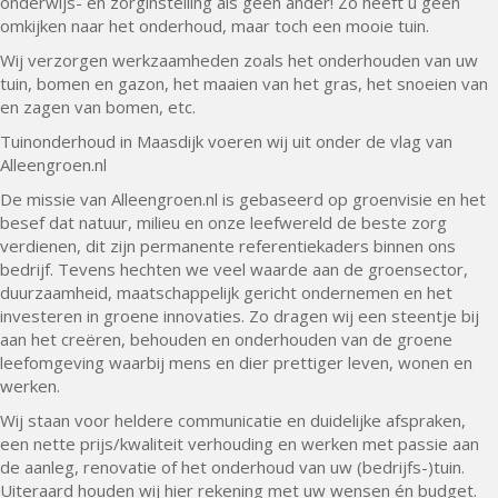
onderwijs- en zorginstelling als geen ander! Zo heeft u geen
omkijken naar het onderhoud, maar toch een mooie tuin.
Wij verzorgen werkzaamheden zoals het onderhouden van uw
tuin, bomen en gazon, het maaien van het gras, het snoeien van
en zagen van bomen, etc.
Tuinonderhoud in Maasdijk voeren wij uit onder de vlag van
Alleengroen.nl
De missie van Alleengroen.nl is gebaseerd op groenvisie en het
besef dat natuur, milieu en onze leefwereld de beste zorg
verdienen, dit zijn permanente referentiekaders binnen ons
bedrijf. Tevens hechten we veel waarde aan de groensector,
duurzaamheid, maatschappelijk gericht ondernemen en het
investeren in groene innovaties. Zo dragen wij een steentje bij
aan het creëren, behouden en onderhouden van de groene
leefomgeving waarbij mens en dier prettiger leven, wonen en
werken.
Wij staan voor heldere communicatie en duidelijke afspraken,
een nette prijs/kwaliteit verhouding en werken met passie aan
de aanleg, renovatie of het onderhoud van uw (bedrijfs-)tuin.
Uiteraard houden wij hier rekening met uw wensen én budget.