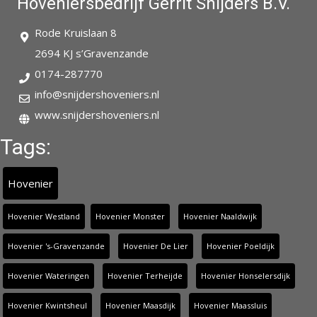
Hoveniersbedrijf Gerrit Snijders B.V.
Rode Kruislaan 8
2694 KJ s’Gravenzande
0174-287770
info@snijdershoveniers.nl
www.snijdershoveniers.nl
Tags:
Hovenier
Hovenier Westland
Hovenier Monster
Hovenier Naaldwijk
Hovenier 's-Gravenzande
Hovenier De Lier
Hovenier Poeldijk
Hovenier Wateringen
Hovenier Terheijde
Hovenier Honselersdijk
Hovenier Kwintsheul
Hovenier Maasdijk
Hovenier Maassluis