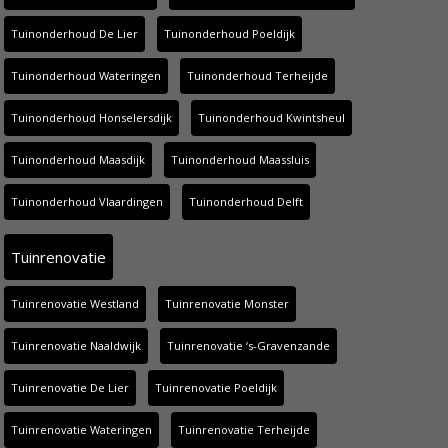
Tuinonderhoud De Lier
Tuinonderhoud Poeldijk
Tuinonderhoud Wateringen
Tuinonderhoud Terheijde
Tuinonderhoud Honselersdijk
Tuinonderhoud Kwintsheul
Tuinonderhoud Maasdijk
Tuinonderhoud Maassluis
Tuinonderhoud Vlaardingen
Tuinonderhoud Delft
Tuinrenovatie
Tuinrenovatie Westland
Tuinrenovatie Monster
Tuinrenovatie Naaldwijk
Tuinrenovatie ‘s-Gravenzande
Tuinrenovatie De Lier
Tuinrenovatie Poeldijk
Tuinrenovatie Wateringen
Tuinrenovatie Terheijde